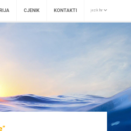
RIJA
CJENIK
KONTAKTI
jezik
hr
CROATIAN
ENGLISH
GERMAN
ITALIAN
RUSSIAN
e”