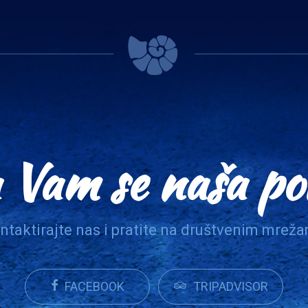
 Vam se naša p
ntaktirajte nas i pratite na društvenim mrež
FACEBOOK
TRIPADVISOR