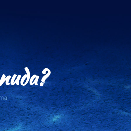
onuda?
ama