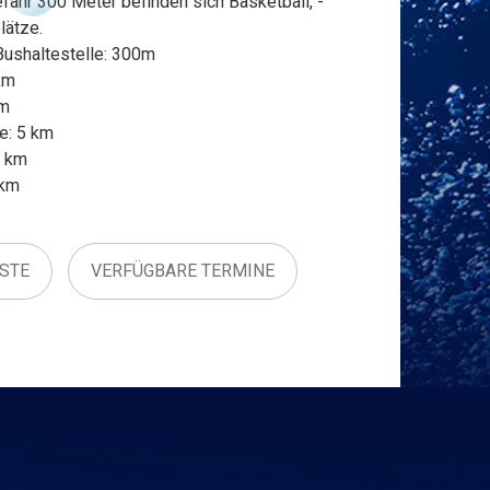
fähr 300 Meter befinden sich Basketball, -
lätze.
Bushaltestelle: 300m
km
km
e: 5 km
5 km
 km
ISTE
VERFÜGBARE TERMINE