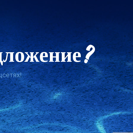
дложение?
цсетях!