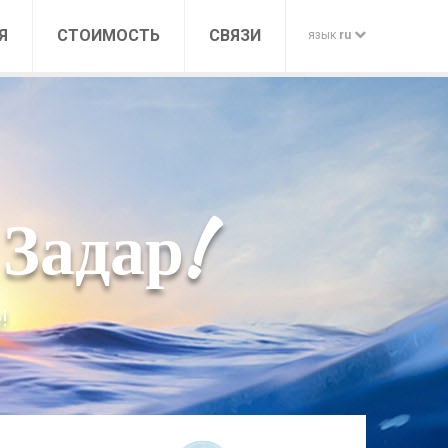
Я
СТОИМОСТЬ
СВЯЗИ
язык
ru
CROATIAN
ENGLISH
GERMAN
Задар!
ITALIAN
RUSSIAN
!