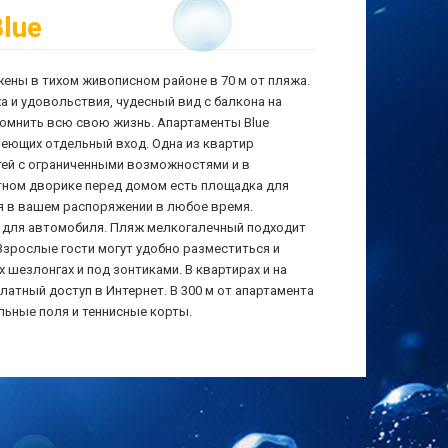
lue
ены в тихом живописном районе в 70 м от пляжа.
 и удовольствия, чудесный вид с балкона на
помнить всю свою жизнь. Апартаменты Blue
меющих отдельный вход. Одна из квартир
тей с ограниченными возможностями и в
тном дворике перед домом есть площадка для
я в вашем распоряжении в любое время.
 для автомобиля. Пляж мелкогалечный подходит
Взрослые гости могут удобно разместиться и
 шезлонгах и под зонтиками. В квартирах и на
платный доступ в Интернет. В 300 м от апартамента
льные поля и теннисные корты.