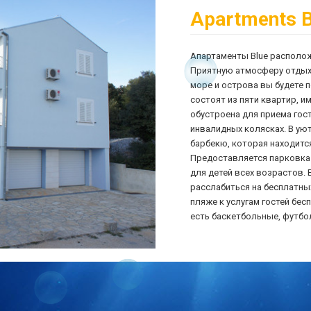
Apartments B
Апартаменты Blue располож
Приятную атмосферу отдыха
море и острова вы будете 
состоят из пяти квартир, и
обустроена для приема гос
инвалидных колясках. В ую
барбекю, которая находитс
Предоставляется парковка
для детей всех возрастов. 
расслабиться на бесплатных
пляже к услугам гостей бес
есть баскетбольные, футбо