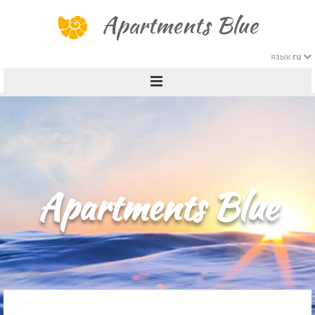
Apartments Blue
язык
ru
ОБЛАСТЬ
CROATIAN
ГАЛЕРЕЯ
ENGLISH
GERMAN
СТОИМОСТЬ
Apartments Blue
ITALIAN
RUSSIAN
СВЯЗИ