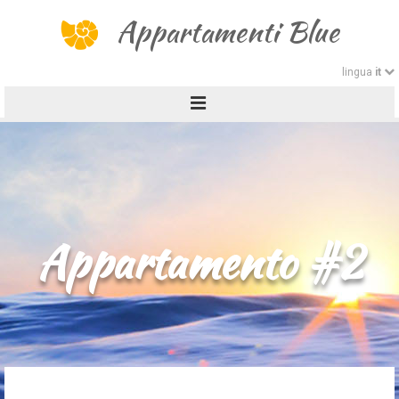
Appartamenti Blue
lingua
it
REGIONE
CROATIAN
GALLERIA
ENGLISH
GERMAN
PREZZI
Appartamento #2
ITALIAN
RUSSIAN
CONTATTO